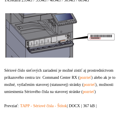
TASKalfa 2554ci / 3554ci / 4054ci / 5054ci / 6054ci
S
ériové číslo sieťových zariadení je možné zistiť aj prostredníctvom
príkazového centra tzv. Command Center RX (
pozrieť
) alebo ak je to
možné, vytlačením stavovej (statusovej) stránky (
pozrieť
), možnosti
umiestnenia Sériového čísla na stavovej stránke (
pozrieť
)
Prevziať:
TAPP - Sériové čísla - Štítok
| DOCX | 367 kB |