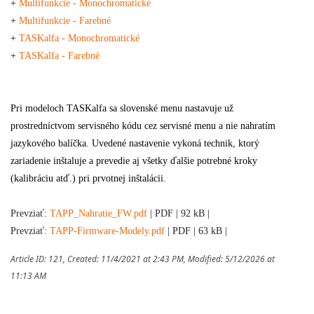
+
Multifunkcie - Monochromatické
+
Multifunkcie - Farebné
+
TASKalfa - Monochromatické
+
TASKalfa - Farebné
Pri modeloch TASKalfa sa slovenské menu nastavuje už
prostredníctvom servisného kódu cez servisné menu a nie nahratím
jazykového balíčka. Uvedené nastavenie vykoná technik, ktorý
zariadenie inštaluje a prevedie aj všetky ďalšie potrebné kroky
(kalibráciu atď.) pri prvotnej inštalácii.
Prevziať: 
TAPP_Nahratie_FW.pdf
 |
 PDF | 92 kB |
Prevziať: 
TAPP-Firmware-Modely.pdf
 | PDF | 63 kB |
Article ID: 121
,
Created: 11/4/2021 at 2:43 PM
,
Modified: 5/12/2026 at
11:13 AM