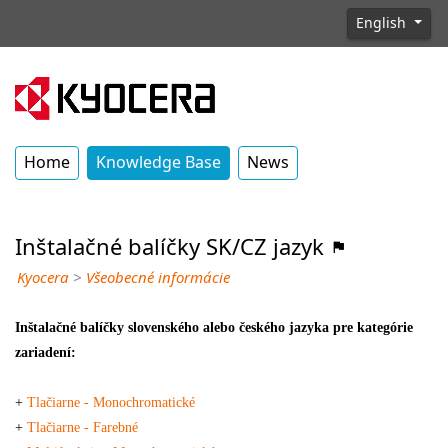
English
Home
Knowledge Base
News
Inštalačné balíčky SK/CZ jazyk
Kyocera
>
Všeobecné informácie
Inštalačné balíčky slovenského alebo českého jazyka pre kategórie
zariadení:
+
Tlačiarne - Monochromatické
+
Tlačiarne - Farebné